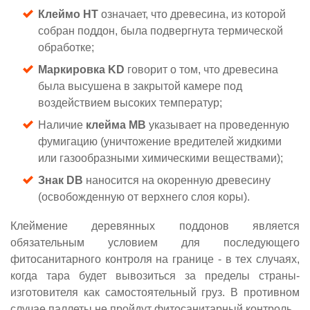
Клеймо HT
означает, что древесина, из которой
собран поддон, была подвергнута термической
обработке;
Маркировка KD
говорит о том, что древесина
была высушена в закрытой камере под
воздействием высоких температур;
Наличие
клейма MB
указывает на проведенную
фумигацию (уничтожение вредителей жидкими
или газообразными химическими веществами);
Знак DB
наносится на окоренную древесину
(освобожденную от верхнего слоя коры).
Клеймение деревянных поддонов является
обязательным условием для последующего
фитосанитарного контроля на границе - в тех случаях,
когда тара будет вывозиться за пределы страны-
изготовителя как самостоятельный груз. В противном
случае паллеты не пройдут фитосанитарный контроль.